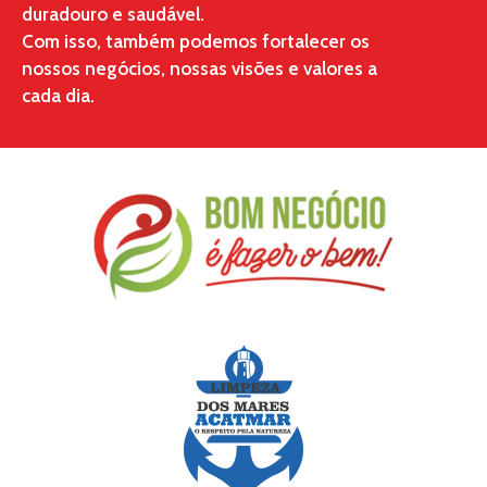
duradouro e saudável.
Com isso, também podemos fortalecer os
nossos negócios, nossas visões e valores a
cada dia.