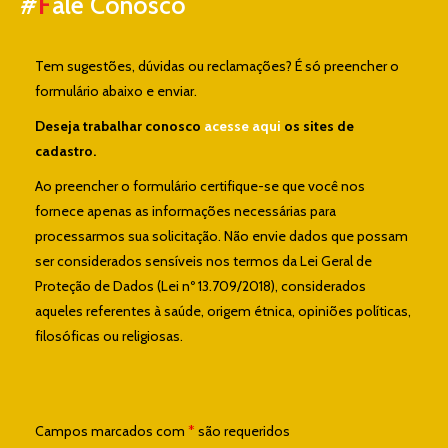
#
F
ale Conosco
Tem sugestões, dúvidas ou reclamações? É só preencher o
formulário abaixo e enviar.
Deseja trabalhar conosco
acesse aqui
os sites de
cadastro.
Ao preencher o formulário certifique-se que você nos
fornece apenas as informações necessárias para
processarmos sua solicitação. Não envie dados que possam
ser considerados sensíveis nos termos da Lei Geral de
Proteção de Dados (Lei nº 13.709/2018), considerados
aqueles referentes à saúde, origem étnica, opiniões políticas,
filosóficas ou religiosas.
Campos marcados com
*
são requeridos