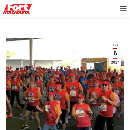
set
6
2017