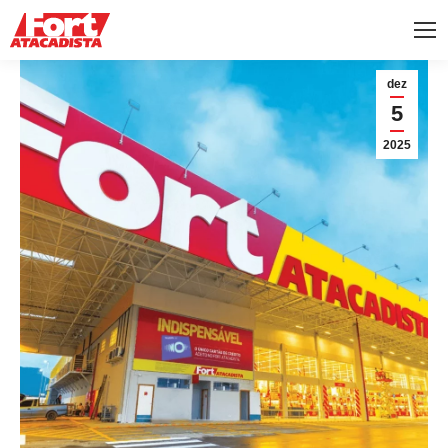
dez
5
2025