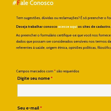
#
F
ale Conosco
Tem sugestões, dúvidas ou reclamações? É só preencher o form
Deseja trabalhar conosco
acesse aqui
os sites de cadastro.
Ao preencher o formulário certifique-se que você nos fornec
dados que possam ser considerados sensíveis nos termos da L
referentes à saúde, origem étnica, opiniões políticas, filosófica
Campos marcados com
*
são requeridos
Digite seu nome
*
Seu e-mail
*