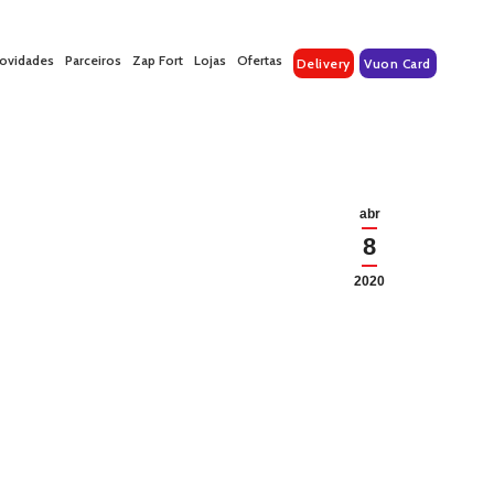
ovidades
Parceiros
Zap Fort
Lojas
Ofertas
Delivery
Vuon Card
abr
8
2020