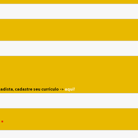
cadista, cadastre seu currículo ->
aqui!
a
*