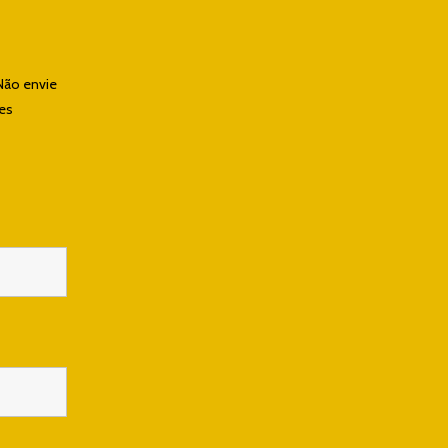
Não envie
les