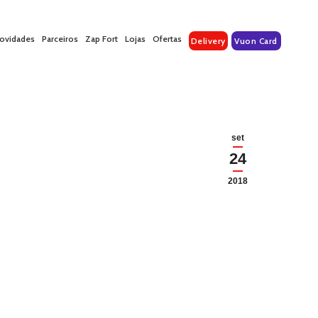
ovidades
Parceiros
Zap Fort
Lojas
Ofertas
Delivery
Vuon Card
set
24
2018