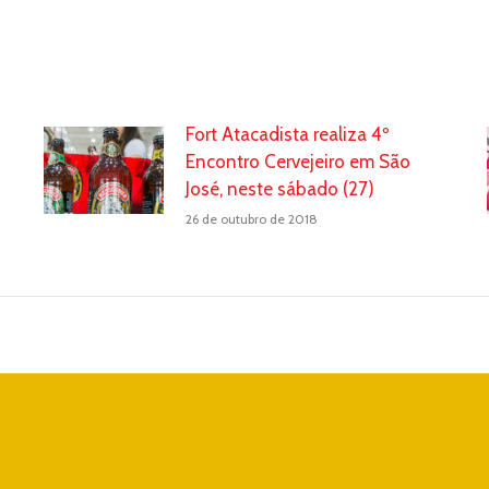
Fort Atacadista realiza 4º
Encontro Cervejeiro em São
José, neste sábado (27)
26 de outubro de 2018