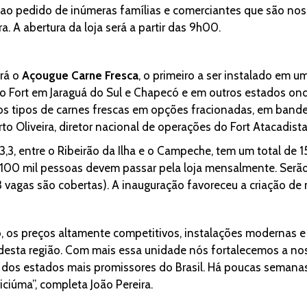
 ao pedido de inúmeras famílias e comerciantes que são noss
a. A abertura da loja será a partir das 9h00.
erá o
Açougue Carne Fresca
, o primeiro a ser instalado em u
do Fort em Jaraguá do Sul e Chapecó e em outros estados on
sos tipos de carnes frescas em opções fracionadas, em bande
erto Oliveira, diretor nacional de operações do Fort Atacadista
3,3, entre o Ribeirão da Ilha e o Campeche, tem um total de
100 mil pessoas devem passar pela loja mensalmente. Serão,
vagas são cobertas). A inauguração favoreceu a criação de 
o, os preços altamente competitivos, instalações modernas e
desta região. Com mais essa unidade nós fortalecemos a no
m dos estados mais promissores do Brasil. Há poucas semana
iciúma”, completa João Pereira.