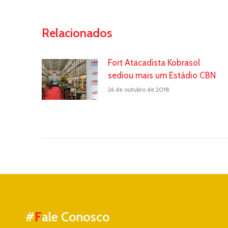
Relacionados
Fort Atacadista Kobrasol
sediou mais um Estádio CBN
26 de outubro de 2018
#
F
ale Conosco