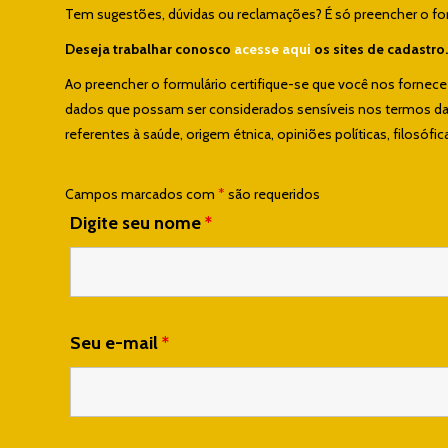
Tem sugestões, dúvidas ou reclamações? É só preencher o form
Deseja trabalhar conosco
acesse aqui
os sites de cadastro.
Ao preencher o formulário certifique-se que você nos fornec
dados que possam ser considerados sensíveis nos termos da L
referentes à saúde, origem étnica, opiniões políticas, filosófica
Campos marcados com
*
são requeridos
Digite seu nome
*
Seu e-mail
*