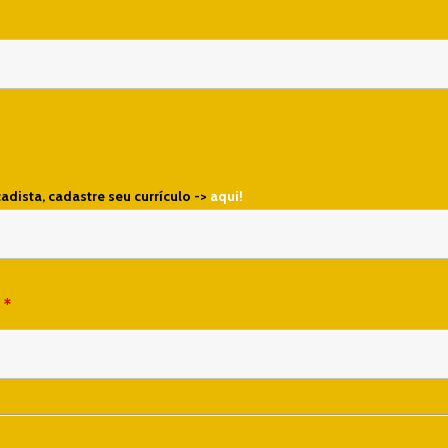
cadista, cadastre seu currículo ->
aqui!
a
*