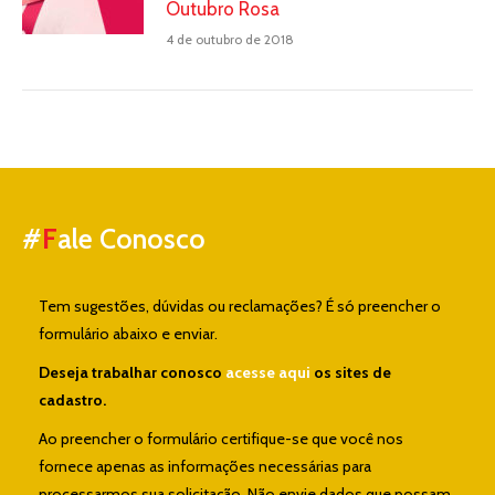
Outubro Rosa
4 de outubro de 2018
#
F
ale Conosco
Tem sugestões, dúvidas ou reclamações? É só preencher o
formulário abaixo e enviar.
Deseja trabalhar conosco
acesse aqui
os sites de
cadastro.
Ao preencher o formulário certifique-se que você nos
fornece apenas as informações necessárias para
processarmos sua solicitação. Não envie dados que possam