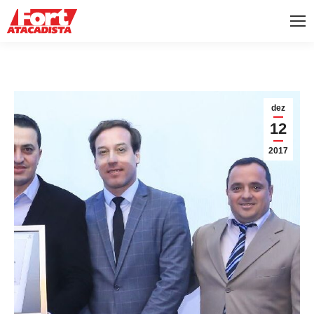
dez
12
2017