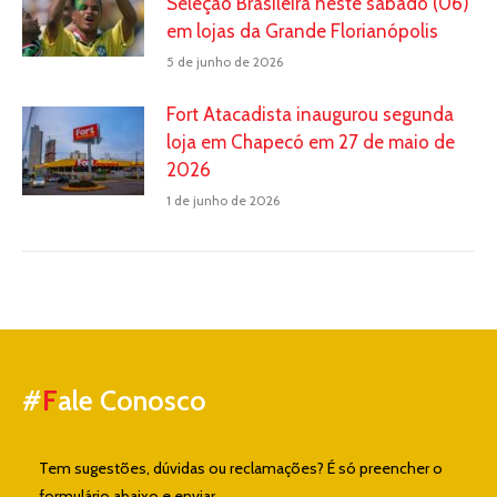
Seleção Brasileira neste sábado (06)
em lojas da Grande Florianópolis
5 de junho de 2026
Fort Atacadista inaugurou segunda
loja em Chapecó em 27 de maio de
2026
1 de junho de 2026
#
F
ale Conosco
Tem sugestões, dúvidas ou reclamações? É só preencher o
formulário abaixo e enviar.