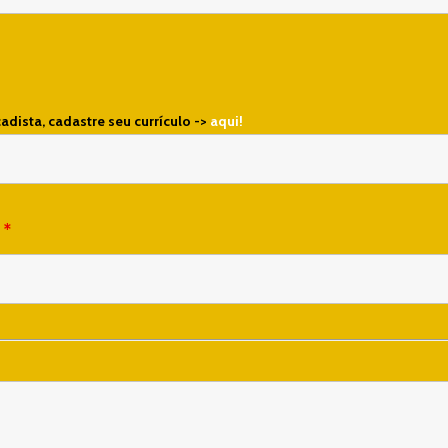
cadista, cadastre seu currículo ->
aqui!
a
*