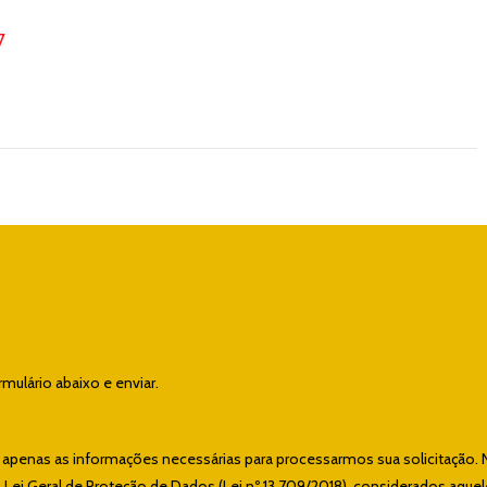
7
ulário abaixo e enviar.
e apenas as informações necessárias para processarmos sua solicitação. 
ei Geral de Proteção de Dados (Lei nº 13.709/2018), considerados aque