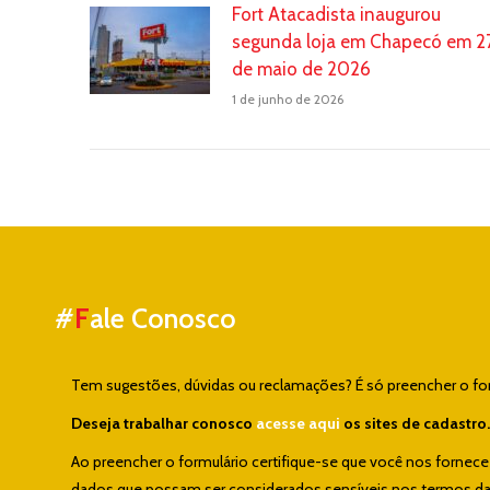
Fort Atacadista inaugurou
segunda loja em Chapecó em 2
de maio de 2026
1 de junho de 2026
#
F
ale Conosco
Tem sugestões, dúvidas ou reclamações? É só preencher o form
Deseja trabalhar conosco
acesse aqui
os sites de cadastro.
Ao preencher o formulário certifique-se que você nos fornec
dados que possam ser considerados sensíveis nos termos da L