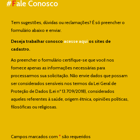
#
F
ale Conosco
Tem sugestões, dúvidas ou reclamações? É só preencher o
formulário abaixo e enviar.
Deseja trabalhar conosco
acesse aqui
os sites de
cadastro.
Ao preencher o formulário certifique-se que você nos
fornece apenas as informações necessárias para
processarmos sua solicitação. Não envie dados que possam
ser considerados sensíveis nos termos da Lei Geral de
Proteção de Dados (Lei nº 13.709/2018), considerados
aqueles referentes à saúde, origem étnica, opiniões políticas,
filosóficas ou religiosas.
Campos marcados com
*
são requeridos