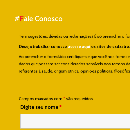
#
F
ale Conosco
Tem sugestões, dúvidas ou reclamações? É só preencher o form
Deseja trabalhar conosco
acesse aqui
os sites de cadastro.
Ao preencher o formulário certifique-se que você nos fornec
dados que possam ser considerados sensíveis nos termos da L
referentes à saúde, origem étnica, opiniões políticas, filosófica
Campos marcados com
*
são requeridos
Digite seu nome
*