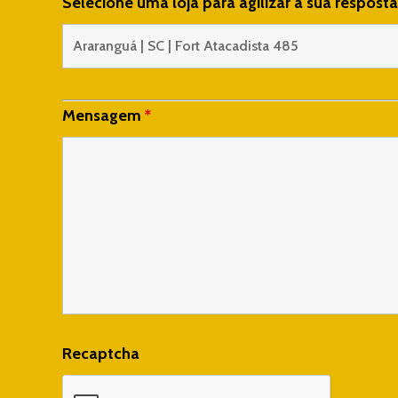
Selecione uma loja para agilizar a sua respost
Mensagem
*
Recaptcha