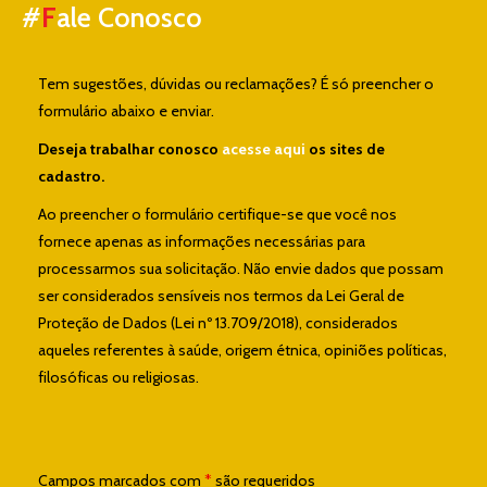
#
F
ale Conosco
Tem sugestões, dúvidas ou reclamações? É só preencher o
formulário abaixo e enviar.
Deseja trabalhar conosco
acesse aqui
os sites de
cadastro.
Ao preencher o formulário certifique-se que você nos
fornece apenas as informações necessárias para
processarmos sua solicitação. Não envie dados que possam
ser considerados sensíveis nos termos da Lei Geral de
Proteção de Dados (Lei nº 13.709/2018), considerados
aqueles referentes à saúde, origem étnica, opiniões políticas,
filosóficas ou religiosas.
Campos marcados com
*
são requeridos