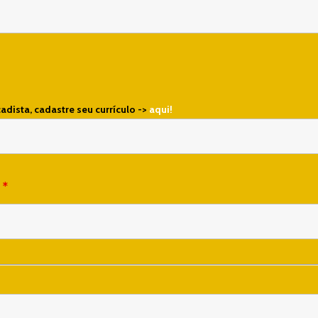
cadista, cadastre seu currículo ->
aqui!
a
*