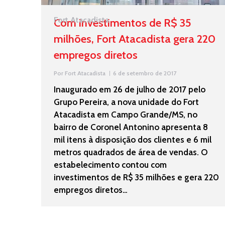
Fort Atacadista
Com investimentos de R$ 35
milhões, Fort Atacadista gera 220
empregos diretos
Por
Fort Atacadista
6 de setembro de 2017
Inaugurado em 26 de julho de 2017 pelo
Grupo Pereira, a nova unidade do Fort
Atacadista em Campo Grande/MS, no
bairro de Coronel Antonino apresenta 8
mil itens à disposição dos clientes e 6 mil
metros quadrados de área de vendas. O
estabelecimento contou com
investimentos de R$ 35 milhões e gera 220
empregos diretos…