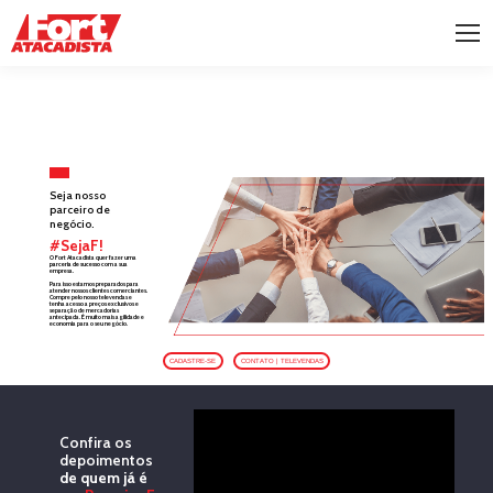
Seja nosso
parceiro de
negócio.
#SejaF!
O Fort Atacadista quer fazer uma
parceria de sucesso
com a sua
empresa.
Para isso estamos preparados para
atender nossos clientes comerciantes.
Compre pelo nosso televendas e
tenha acesso a preços exclusivos e
separação de mercadorias
antecipada. É muito mais agilidade e
economia para o seu negócio.
Confira os
depoimentos
de quem já é